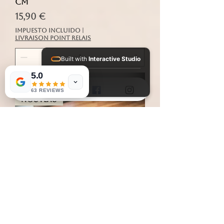
cm
Precio
15,90 €
Impuesto incluido
|
livraison point relais
Built with
Interactive Studio
5.0
Installed Apps:
Agregar al carrito
• Aura Suite
63 REVIEWS
Nouveau