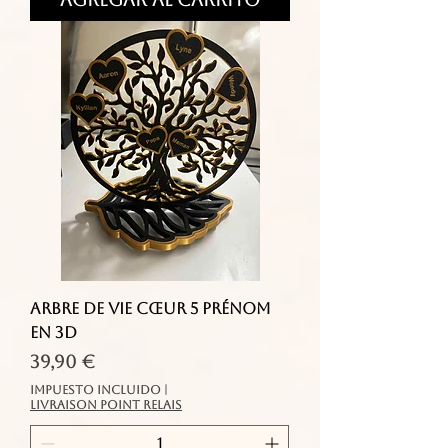
Arbre de vie cœur 5 prénom
en 3d
Precio
39,90 €
Impuesto incluido
|
livraison point relais