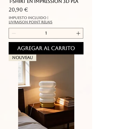
T-shirt en impression 3D PLA
Precio
20,90 €
Impuesto incluido
|
livraison point relais
Agregar al carrito
Nouveau