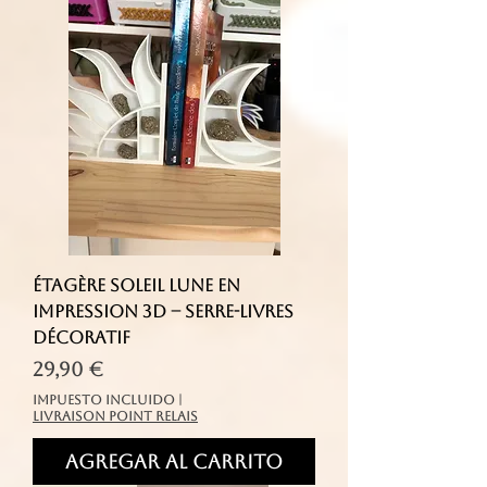
Étagère soleil lune en
impression 3D – serre-livres
décoratif
Precio
29,90 €
Impuesto incluido
|
livraison point relais
Agregar al carrito