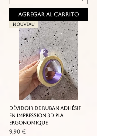
Agregar al carrito
Nouveau
Dévidoir de ruban adhésif
en impression 3D PLA
ergonomique
Precio
9,90 €