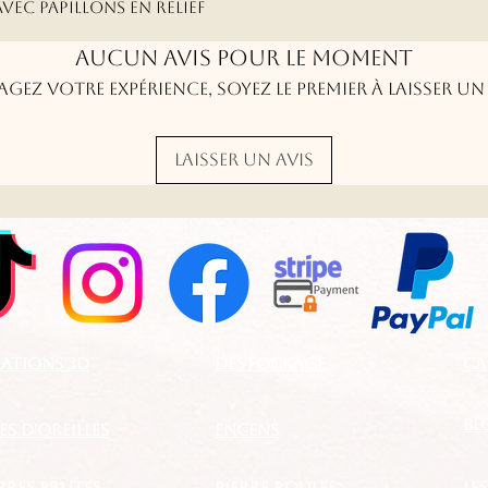
vec papillons en relief
Aucun avis pour le moment
agez votre expérience, soyez le premier à laisser un 
Laisser un avis
ATIONS 3D
DESTOCKAGE
CA
BL
S D'OREILLES
ENCENS
ERRES BRUTES
PIERRE ROULEE
LE