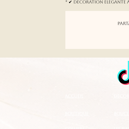
* ✔ Décoration élégante a
Part
Accueil
DECOR
boutique
BOUCLE
Colliers
LES PI