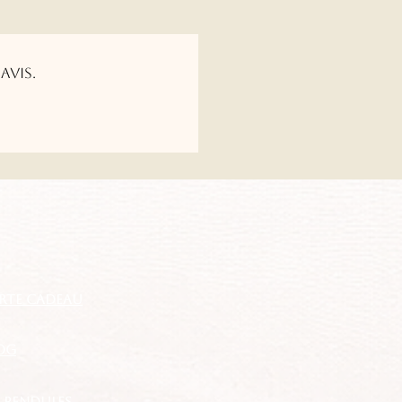
avis.
RTE CADEAU
OG
S PENDULES