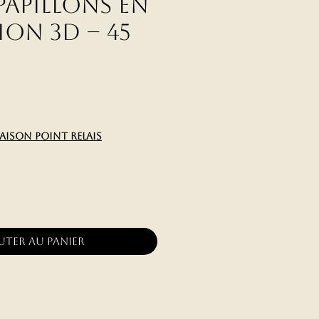
papillons en
ion 3D – 45
x
raison point relais
uter au panier