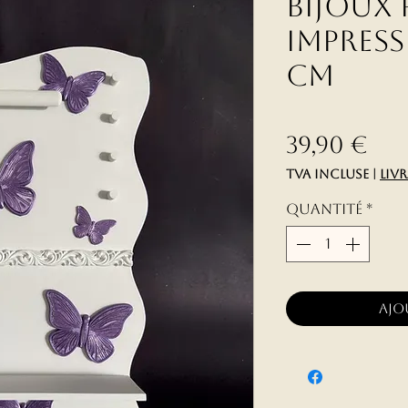
bijoux 
impress
cm
Pri
39,90 €
TVA Incluse
|
liv
Quantité
*
Ajo