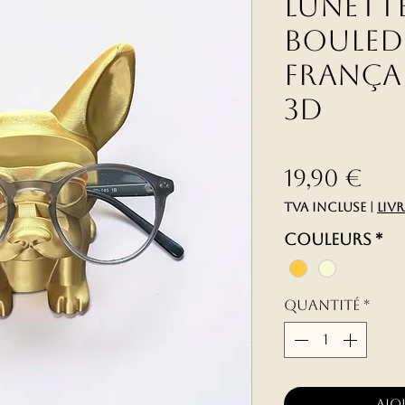
lunett
Boule
françai
3D
Pri
19,90 €
TVA Incluse
|
liv
couleurs
*
Quantité
*
Ajo