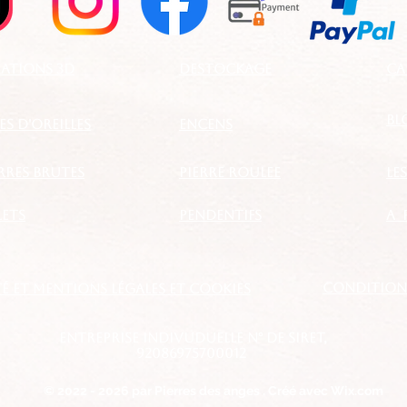
ATIONS 3D
DESTOCKAGE
CA
BL
S D'OREILLES
ENCENS
ERRES BRUTES
PIERRE ROULEE
LE
LETS
PENDENTIFS
a 
CONDITIONS
é et mentions légales et cookies
entreprise indivuduelle N° de SIRET,
92086975700012
© 2022 - 2026 par Pierres des anges . Créé avec Wix.com