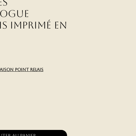
es
dogue
s imprimé en
x
raison point relais
uter au panier