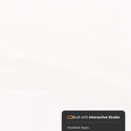
RTE CADEAU
OG
S PENDULES
propos
 GENERALES DE VENTE
Built with
Interactive Studio
Installed Apps: