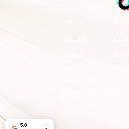
Accueil
DECOR
boutique
BOUCLE
Colliers
LES PI
les bagues
BRACE
RÉTRACTATION
Politique de confidentialit
5.0