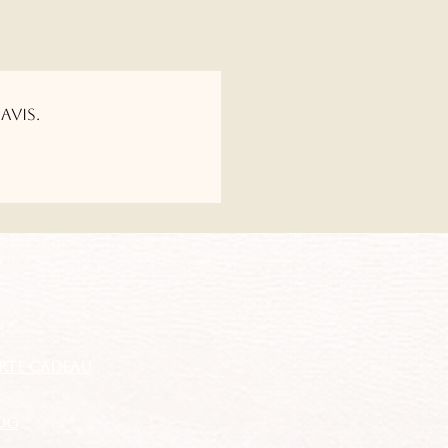
avis.
RTE CADEAU
OG