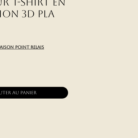
r T-shirt en
ion 3D PLA
ix
raison point relais
uter au panier