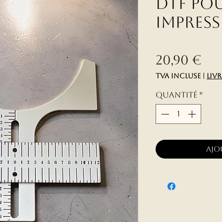
DTF pou
impress
Pr
20,90 €
TVA Incluse
|
liv
Quantité
*
Ajo