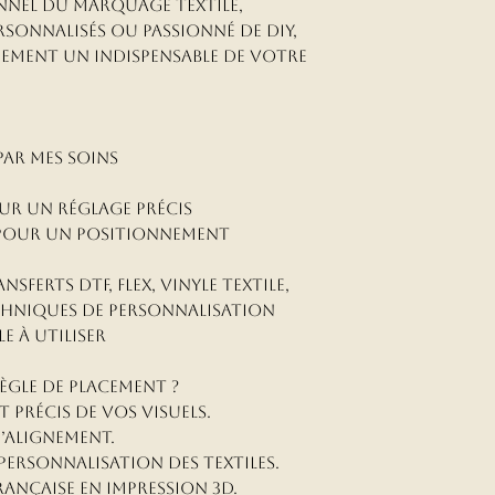
nnel du marquage textile,
sonnalisés ou passionné de DIY,
dement un indispensable de votre
 par mes soins
ur un réglage précis
 pour un positionnement
nsferts DTF, flex, vinyle textile,
chniques de personnalisation
le à utiliser
ègle de placement ?
 précis de vos visuels.
’alignement.
 personnalisation des textiles.
rançaise en impression 3D.