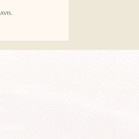
t hors de notre contrôle.
avis.
 commande au titre d’un
nt au sein de la
gne du site
sanges.fr
sultation et
réalable des présentes
érales de vente. Le clic
 de la commande implique
RTE CADEAU
ptation des présentes. Ce
de "signature numérique’"
OG
S PENDULES