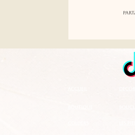
Part
Accueil
DECOR
boutique
BOUCLE
Colliers
LES PI