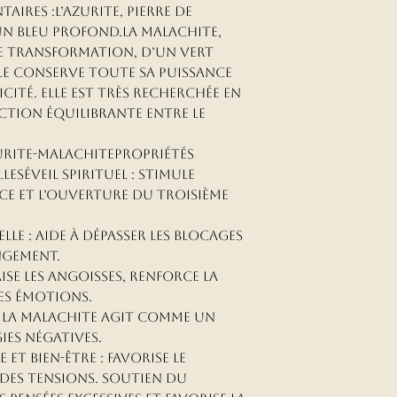
aucun cas être
alliages, etc.)
ires :L’Azurite, pierre de
réactions cut
varier selon la 
’un bleu profond.La Malachite,
désagréments li
allergies con
de transformation, d’un vert
lle conserve toute sa puissance
facteurs perso
Nous vous con
ité. Elle est très recherchée en
vérifier votre
ction équilibrante entre le
avant tout ach
➡️ Pierres des 
inoxydable n'es
zurite-MalachitePropriétés
aucun cas être
esÉveil spirituel : Stimule
inoxydable chi
réactions cut
nce et l’ouverture du troisième
désagréments li
2️⃣ Absence de
e : Aide à dépasser les blocages
Aucun rembou
ngement.
avoir ne pourr
Nous vous con
ise les angoisses, renforce la
cause de réact
vérifier votre
es émotions.
d'inconfort o
avant tout ach
 La malachite agit comme un
matériaux utili
inoxydable n'es
ies négatives.
inoxydable chi
et bien-être : Favorise le
En passant co
des tensions. Soutien du
vous acceptez