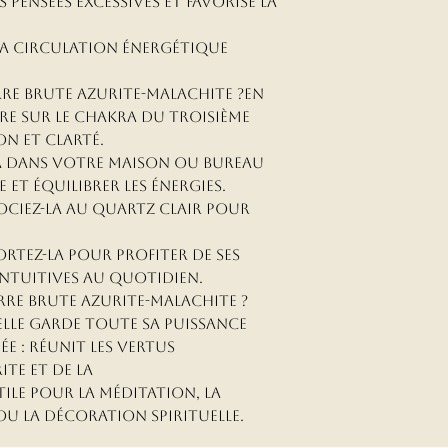
 pensées excessives et favorise la
réserve et rec
2️⃣ Absence de
informé(e) de c
la circulation énergétique
Aucun rembou
Nos bijoux so
avoir ne pourr
re Brute Azurite-Malachite ?En
normes en vigu
cause de réact
rre sur le chakra du troisième
individuelle à 
d'inconfort o
on et clarté.
imprévisible e
matériaux utili
la dans votre maison ou bureau
 et équilibrer les énergies.
sociez-la au quartz clair pour
Toute prise de
En passant co
produit figura
ortez-la pour profiter de ses
vous acceptez
boutique en li
intuitives au quotidien.
réserve et rec
rre Brute Azurite-Malachite ?
www.pierresde
informé(e) de c
 elle garde toute sa puissance
suppose la con
e : réunit les vertus
l’acceptation p
te et de la
conditions gén
Nos bijoux so
ile pour la méditation, la
de validation
normes en vigu
u la décoration spirituelle.
une pleine acce
individuelle à 
clic à valeur 