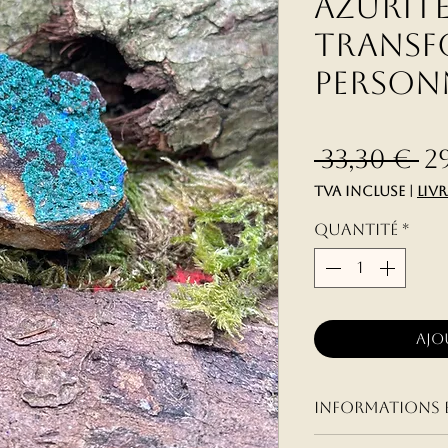
Azurit
Transf
personn
Pr
 33,30 € 
2
TVA Incluse
|
liv
Quantité
*
Ajo
informations 
Réactions aux 