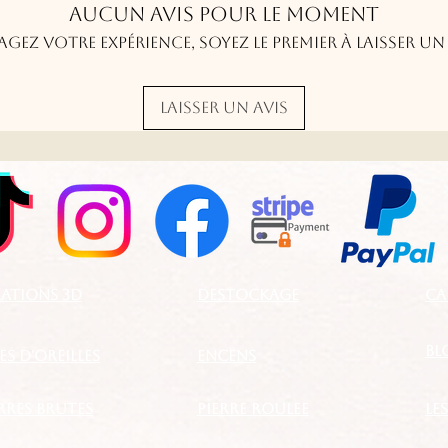
imprévisible e
Aucun avis pour le moment
agez votre expérience, soyez le premier à laisser un 
Toute prise de
Laisser un avis
produit figura
boutique en li
www.pierresde
suppose la con
l’acceptation p
conditions gén
de validation
ATIONS 3D
DESTOCKAGE
CA
une pleine acce
clic à valeur 
BL
S D'OREILLES
ENCENS
ERRES BRUTES
PIERRE ROULEE
LE