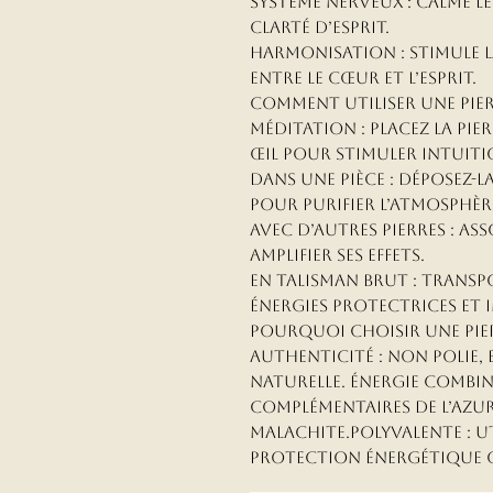
système nerveux : Calme les
clarté d’esprit.
Harmonisation : Stimule 
entre le cœur et l’esprit.
Comment Utiliser une Pier
méditation : Placez la pie
œil pour stimuler intuiti
Dans une pièce : Déposez-
pour purifier l’atmosphère
Avec d’autres pierres : As
amplifier ses effets.
En talisman brut : Transp
énergies protectrices et 
Pourquoi Choisir une Pie
Authenticité : non polie,
naturelle. Énergie combiné
complémentaires de l’azuri
malachite.Polyvalente : ut
protection énergétique o