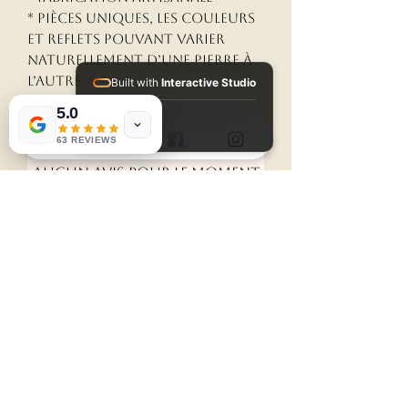
* Pièces uniques, les couleurs
et reflets pouvant varier
naturellement d’une pierre à
l’autre
Built with
Interactive Studio
5.0
Installed Apps:
• Aura Suite
63 REVIEWS
Aucun avis pour le moment
Partagez votre expérience,
soyez le premier à laisser un
avis.
Laisser un avis