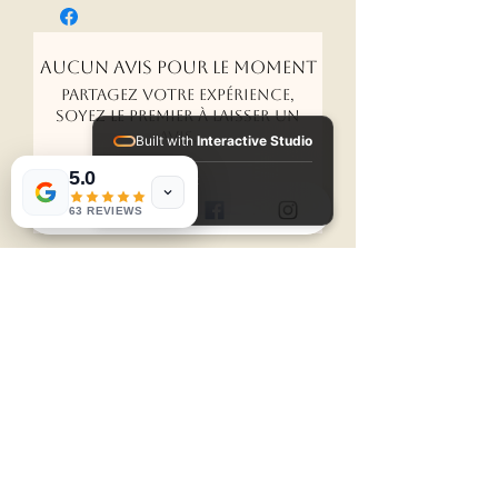
Aucun avis pour le moment
Partagez votre expérience,
soyez le premier à laisser un
avis.
Built with
Interactive Studio
5.0
Installed Apps:
• Aura Suite
Laisser un avis
63 REVIEWS
Accueil
DECORATIONS 3D