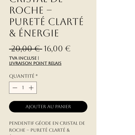
Roche –
Pureté Clarté
& Énergie
Prix original
Prix promoti
 20,00 € 
16,00 €
TVA Incluse
|
livraison point relais
Quantité
*
Ajouter au panier
Pendentif Géode en Cristal de
Roche – Pureté Clarté &