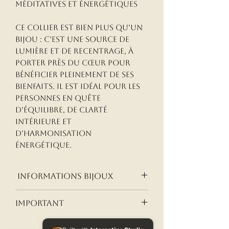
méditatives et énergétiques
Ce collier est bien plus qu’un
bijou : c’est une source de
lumière et de recentrage, à
porter près du cœur pour
bénéficier pleinement de ses
bienfaits. Il est idéal pour les
personnes en quête
d’équilibre, de clarté
intérieure et
d’harmonisation
énergétique.
informations bijoux
informations bijoux
important
Réactions aux matériaux des
bijoux et politique de
L’usage d’un minéral à des