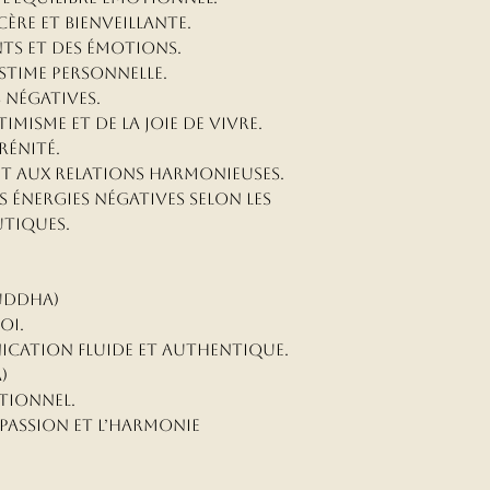
re et bienveillante.
nts et des émotions.
estime personnelle.
 négatives.
imisme et de la joie de vivre.
érénité.
et aux relations harmonieuses.
s énergies négatives selon les
tiques.
uddha)
oi.
cation fluide et authentique.
)
otionnel.
mpassion et l’harmonie