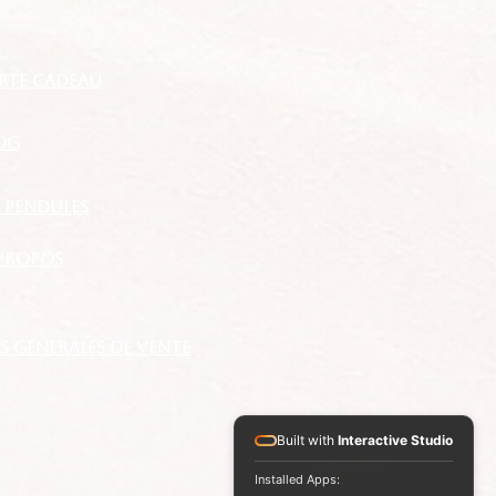
RTE CADEAU
OG
S PENDULES
propos
 GENERALES DE VENTE
Built with
Interactive Studio
Installed Apps: