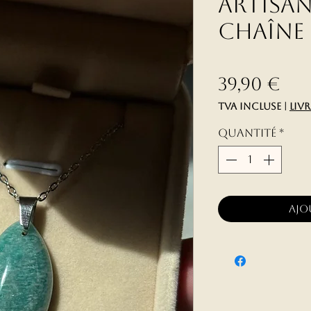
Artisan
Chaîne
Pri
39,90 €
TVA Incluse
|
liv
Quantité
*
Ajo