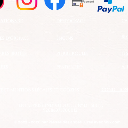
ATIONS 3D
DESTOCKAGE
CA
BL
S D'OREILLES
ENCENS
ERRES BRUTES
PIERRE ROULEE
LE
LETS
PENDENTIFS
a 
CONDITIONS
é et mentions légales et cookies
entreprise indivuduelle N° de SIRET,
92086975700012
© 2022 - 2026 par Pierres des anges . Créé avec Wix.com