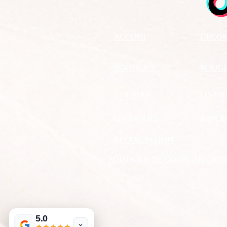
Accueil
DECOR
boutique
BOUCLE
Colliers
LES PI
les bagues
BRACE
RÉTRACTATION
Politique de confidentialit
5.0