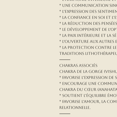
* Une communication sincè
* L’expression des sentime
* La confiance en soi et l’
* La réduction des pensées
* Le développement de l’opt
* La paix intérieure et la s
* L’ouverture aux autres 
* La protection contre le
traditions lithothérapeu
⸻
Chakras associés
Chakra de la Gorge (Vish
* Favorise l’expression de s
* Encourage une communi
Chakra du Cœur (Anahata
* Soutient l’équilibre ém
* Favorise l’amour, la co
relationnelle.
⸻