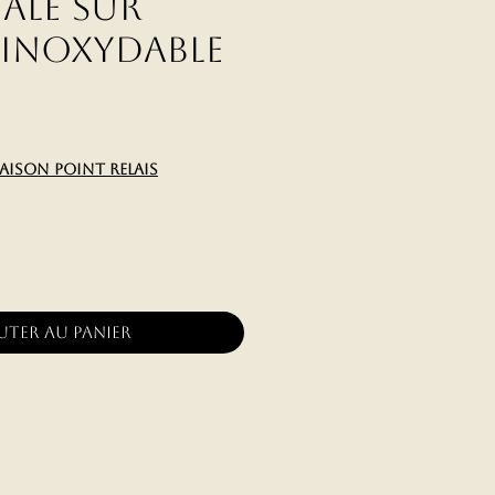
ale sur
 Inoxydable
x
raison point relais
uter au panier