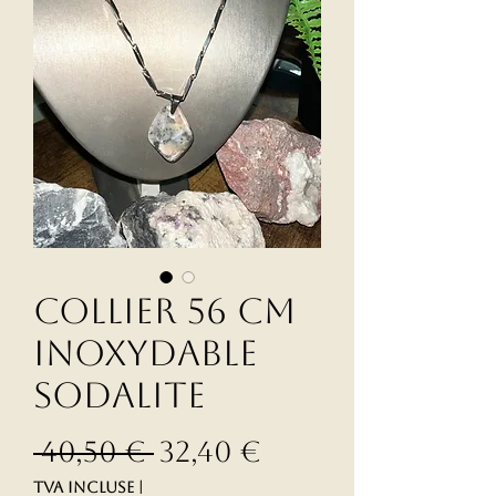
Collier 56 cm
inoxydable
sodalite
Prix original
Prix promoti
 40,50 € 
32,40 €
TVA Incluse
|