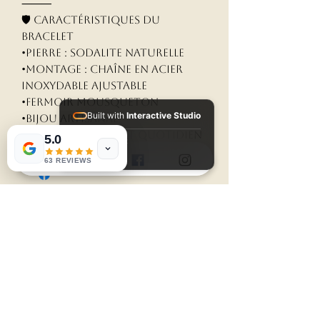
⸻
🛡️ Caractéristiques du
bracelet
•Pierre : Sodalite naturelle
•Montage : Chaîne en acier
inoxydable ajustable
•Fermoir mousqueton
Built with
Interactive Studio
•Bijou artisanal
•Convient au port quotidien
5.0
Installed Apps:
• Aura Suite
63 REVIEWS
Aucun avis pour le moment
Partagez votre expérience,
soyez le premier à laisser un
avis.
Laisser un avis