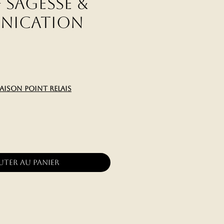
– Sagesse &
nication
x
raison point relais
uter au panier