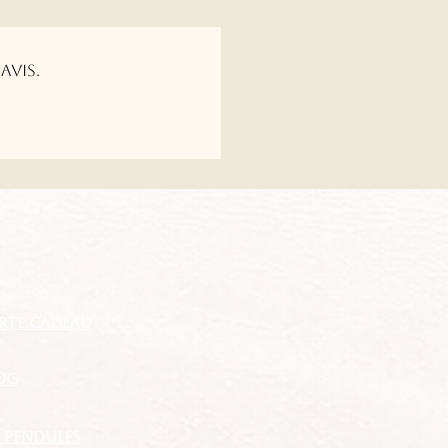
avis.
RTE CADEAU
OG
S PENDULES