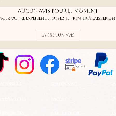
Aucun avis pour le moment
agez votre expérience, soyez le premier à laisser un 
Laisser un avis
ATIONS 3D
DESTOCKAGE
CA
BL
S D'OREILLES
ENCENS
ERRES BRUTES
PIERRE ROULEE
LE