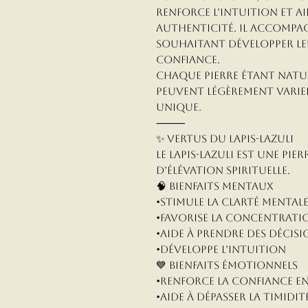
renforce l’intuition et ai
authenticité. Il accompa
souhaitant développer leu
confiance.
Chaque pierre étant natur
peuvent légèrement varie
unique.
⸻
✨ Vertus du Lapis-Lazuli
Le lapis-lazuli est une pie
d’élévation spirituelle.
🧠 Bienfaits mentaux
•Stimule la clarté mental
•Favorise la concentrati
•Aide à prendre des décisi
•Développe l’intuition
💙 Bienfaits émotionnels
•Renforce la confiance en
•Aide à dépasser la timidit