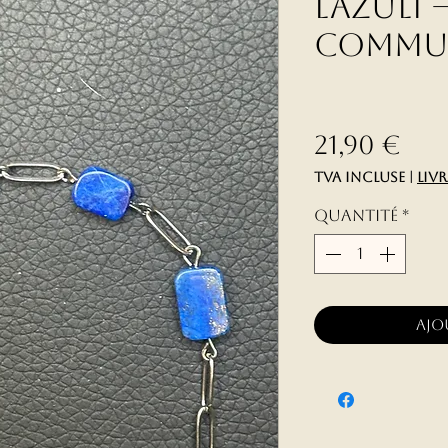
Lazuli 
Commu
Pri
21,90 €
TVA Incluse
|
liv
Quantité
*
Ajo