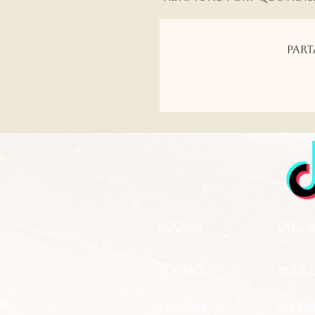
Part
Accueil
DECOR
boutique
BOUCLE
Colliers
LES PI