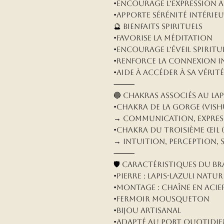
•Encourage l’expression 
•Apporte sérénité intérie
🔮 Bienfaits spirituels
•Favorise la méditation
•Encourage l’éveil spiritu
•Renforce la connexion i
•Aide à accéder à sa véri
⸻
🔵 Chakras associés au Lap
•Chakra de la Gorge (Vis
→ Communication, express
•Chakra du Troisième Œil (
→ Intuition, perception, 
⸻
🛡️ Caractéristiques du br
•Pierre : Lapis-lazuli natur
•Montage : Chaîne en acie
•Fermoir mousqueton
•Bijou artisanal
•Adapté au port quotidie