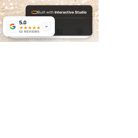
Built with
Interactive Studio
5.0
Installed Apps:
Accueil
• Aura Suite
63 REVIEWS
DECORATIONS 3D
DESTOCKAGE
ENCENS
PIERRE ROULEE
PENDENTIFS
boutique
BOUCLES D'OREILLES
LES PIERRES BRUTES
les bagues
BRACELETS