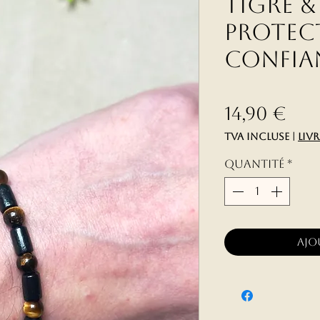
Tigre &
Protec
Confia
Pri
14,90 €
TVA Incluse
|
liv
Quantité
*
Ajo