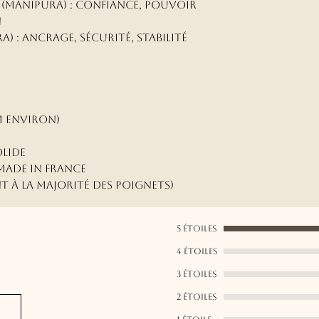
 (Manipura) : confiance, pouvoir
n
 : ancrage, sécurité, stabilité
mm environ)
olide
 made in France
nt à la majorité des poignets)
5 étoiles
4 étoiles
3 étoiles
2 étoiles