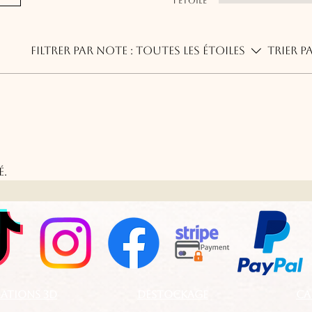
1 étoile
Filtrer par note :
Toutes les étoiles
Trier pa
é.
ATIONS 3D
DESTOCKAGE
CA