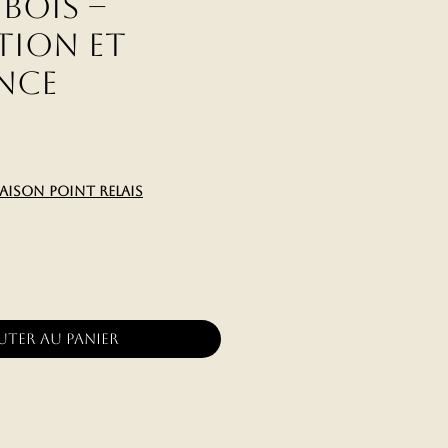
 Bois –
tion et
nce
x
raison point relais
uter au panier