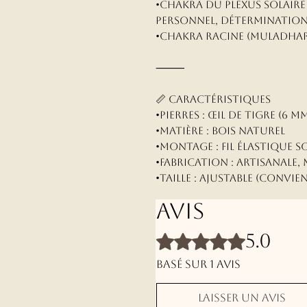
•Chakra du Plexus Solaire
personnel, déterminatio
•Chakra Racine (Muladhara)
⸻
📏 Caractéristiques
•Pierres : Œil de tigre (6 
•Matière : Bois naturel
•Montage : Fil élastique s
•Fabrication : Artisanale,
•Taille : Ajustable (convie
Avis
5.0
Noté 5 sur 5.
Basé sur 1 avis
Laisser un avis