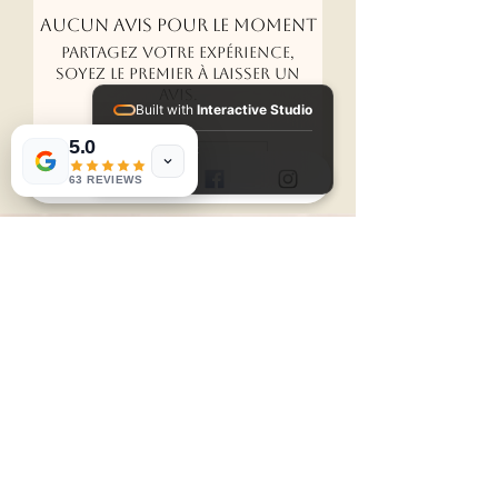
Aucun avis pour le moment
Partagez votre expérience,
soyez le premier à laisser un
avis.
Built with
Interactive Studio
5.0
Installed Apps:
Laisser un avis
• Aura Suite
63 REVIEWS
Accueil
DECORATIONS 3D
DESTOCKAGE