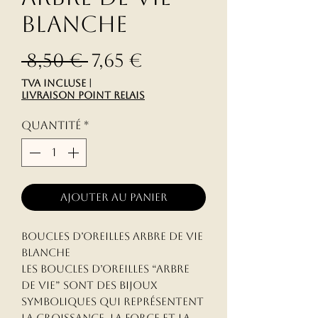
blanche
Prix original
Prix promotionn
 8,50 € 
7,65 €
TVA Incluse
|
livraison point relais
Quantité
*
Ajouter au panier
Boucles d’oreilles arbre de vie
blanche
Les boucles d’oreilles “arbre
de vie” sont des bijoux
symboliques qui représentent
la croissance, la force et la