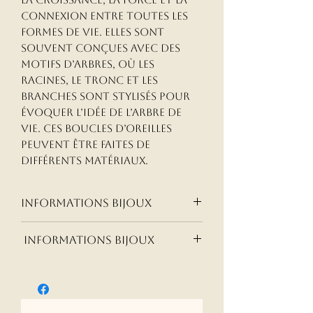
connexion entre toutes les
formes de vie. Elles sont
souvent conçues avec des
motifs d’arbres, où les
racines, le tronc et les
branches sont stylisés pour
évoquer l’idée de l’arbre de
vie. Ces boucles d’oreilles
peuvent être faites de
différents matériaux.
informations bijoux
Réactions aux matériaux
informations bijoux
des bijoux et politique de
remboursement
informations bijoux
Chez Pierres des Anges, nous
Réactions aux matériaux des
prenons soin de vous
bijoux et politique de