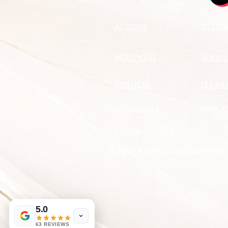
Accueil
DECOR
boutique
BOUCLE
Colliers
LES PI
les bagues
BRACE
RÉTRACTATION
Politique de confidentialit
5.0
63 REVIEWS