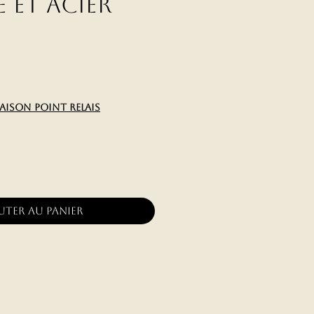
 et Acier
x
raison point relais
uter au panier