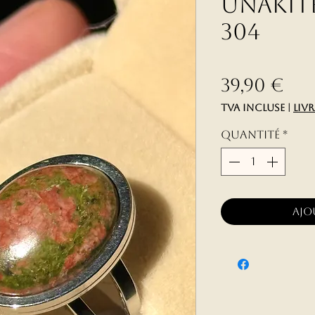
Unakite
304
Pri
39,90 €
TVA Incluse
|
liv
Quantité
*
Ajo