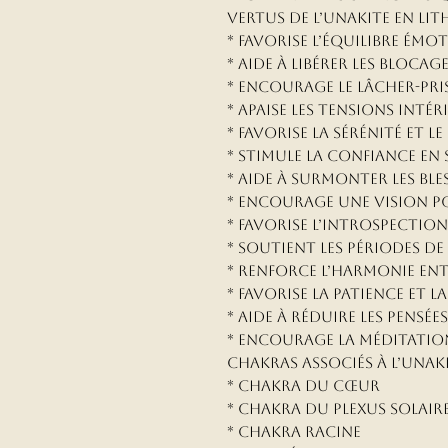
Vertus de l’Unakite en li
* Favorise l’équilibre émo
* Aide à libérer les bloca
* Encourage le lâcher-pri
* Apaise les tensions intér
* Favorise la sérénité et l
* Stimule la confiance en 
* Aide à surmonter les ble
* Encourage une vision pos
* Favorise l’introspectio
* Soutient les périodes 
* Renforce l’harmonie entr
* Favorise la patience et l
* Aide à réduire les pensée
* Encourage la méditatio
Chakras associés à l’Unak
* Chakra du Cœur
* Chakra du Plexus Solair
* Chakra Racine