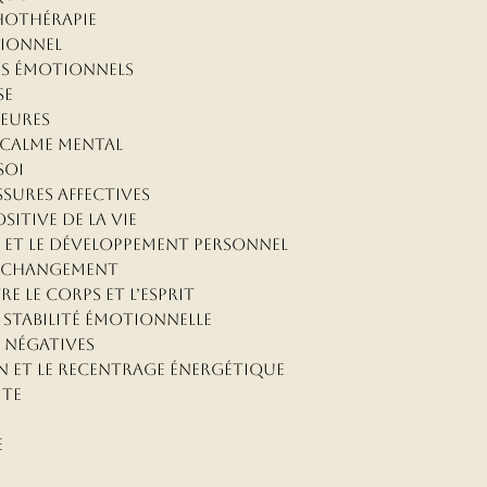
thothérapie
tionnel
ges émotionnels
se
ieures
e calme mental
soi
ssures affectives
itive de la vie
n et le développement personnel
de changement
e le corps et l’esprit
a stabilité émotionnelle
s négatives
n et le recentrage énergétique
ite
e