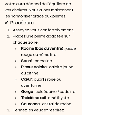
Votre aura dépend de l’équilibre de 
vos chakras. Nous allons maintenant 
les harmoniser grâce aux pierres.
✔ Procédure :
Asseyez-vous confortablement.
Placez une pierre adaptée sur 
chaque zone :
Racine (bas du ventre)
 : jaspe 
rouge ou hématite
Sacré
 : cornaline
Plexus solaire
 : calcite jaune 
ou citrine
Cœur
 : quartz rose ou 
aventurine
Gorge
 : calcédoine / sodalite
Troisième œil
 : améthyste
Couronne
 : cristal de roche
Fermez les yeux et respirez 