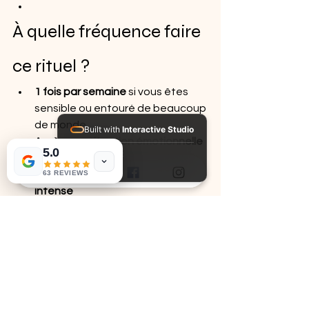
À quelle fréquence faire 
ce rituel ?
1 fois par semaine
 si vous êtes 
sensible ou entouré de beaucoup 
de monde
Built with
Interactive Studio
Après une situation émotionnelle 
5.0
Installed Apps:
difficile
• Aura Suite
63 REVIEWS
Après un conflit ou un stress 
intense
Lors de la pleine lune
 pour 
amplifier les effets
Chaque jour
, une version courte 
de 3 minutes suffit
🔥 2. 
Méditation avec 
pierre posée sur le corps