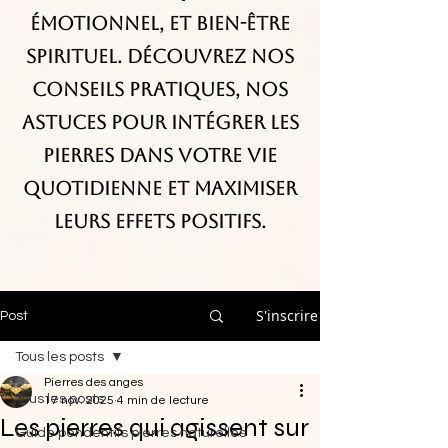
émotionnel, et bien-être
spirituel. Découvrez nos
conseils pratiques, nos
astuces pour intégrer les
pierres dans votre vie
quotidienne et maximiser
leurs effets positifs.
S'inscrire
Post
Tous les posts
Pierres des anges
Tous les posts
17 nov. 2025
4 min de lecture
Les pierres qui agissent sur
Guide pendentifs pierres naturelles