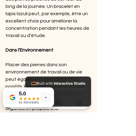
long de la journée. Un bracelet en 
lapis lazuli peut, par exemple, être un 
excellent choix pour améliorer la 
concentration pendant les heures de 
travail ou d’étude.
Dans l’Environnement
Placer des pierres dans son 
environnement de travail ou de vie 
peut également avoir des effets 
Built with
Interactive Studio
positifs. Par exemple, une pierre de 
5.0
fluorite sur le bureau peut aider à 
Installed Apps:
• Aura Suite
maintenir un espace de travail 
63 REVIEWS
organisé et propice à la 
concentration.
Conclusion